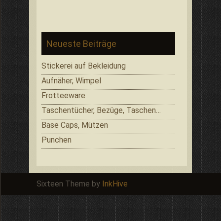
Neueste Beiträge
Stickerei auf Bekleidung
Aufnäher, Wimpel
Frotteeware
Taschentücher, Bezüge, Taschen…
Base Caps, Mützen
Punchen
Sixteen Theme by
InkHive