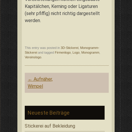
Kapitälchen, Kerning oder Ligaturen
(sehr pfiffig) nicht richtig dargestellt
werden.
This entry was posted in
3D-Stickerei
,
Monogramm-
Stickerei
and tagged
Firmenlogo
,
Logo
,
Monogramm
,
Vereinslogo
.
Post
←
Aufnäher,
navigation
Wimpel
Neueste Beiträge
Stickerei auf Bekleidung