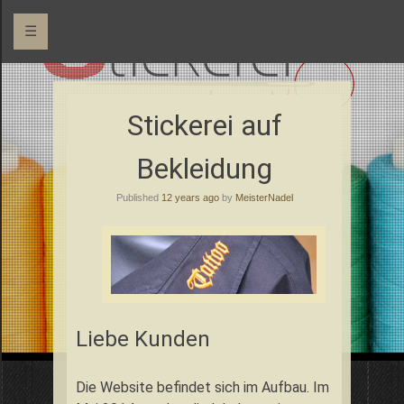
☰
Qualität von Meisterhand
Stickerei Metz
Stickerei auf
Bekleidung
Published
12 years ago
by
MeisterNadel
Liebe Kunden
Die Website befindet sich im Aufbau. Im