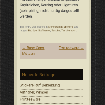
Kapitälchen, Kerning oder Ligaturen
(sehr pfiffig) nicht richtig dargestellt
werden.
This entry was posted in
Monogramm-Stickerei
and
tagged
Bezüge
,
Stoffbeutel
,
Tasche
,
Taschentuch
.
Post
←
Base Caps,
Frotteeware
→
navigation
Mützen
Neueste Beiträge
Stickerei auf Bekleidung
Aufnäher, Wimpel
Frotteeware