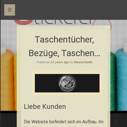
☰
Qualität von Meisterhand
Stickerei Metz
Taschentücher,
Bezüge, Taschen…
Published
12 years ago
by
MeisterNadel
Liebe Kunden
Die Website befindet sich im Aufbau. Im