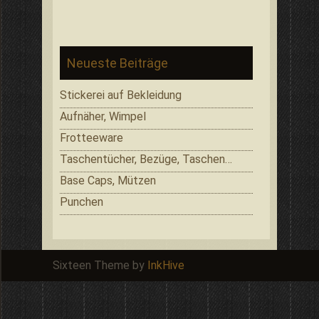
Neueste Beiträge
Stickerei auf Bekleidung
Aufnäher, Wimpel
Frotteeware
Taschentücher, Bezüge, Taschen…
Base Caps, Mützen
Punchen
Sixteen Theme by
InkHive