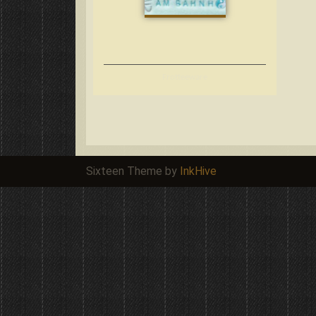
Frotteeware
Sixteen Theme by
InkHive