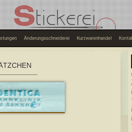
istungen
Änderungsschneiderei
Kurzwarenhandel
Konta
ÄTZCHEN